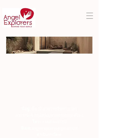
ที่อยู่:
ชั้น 12 อาคารกรีนทาวเวอร์
พระราม 4 กรุงเทพมหานครประเทศไทย
โทร:
+66816497353
อีเมล:
angelexplorers@gmail.com
ดำเนินการโดย: